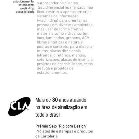
estacionamento;
surpreender os clientes.
setorização;
Seu diferencial no mercado não
wayfinding;
ficou restrito a apenas em criar
acessibilidade
sistemas de informação
(wayfinding) para orientar as
pessoas em diversos ambientes,
mas usar de forma criativa
materiais como vidros, corten,
inox, laminados, granitos, ACM,
fibras sintéticas e naturais,
pedras e concreto, para elaborar
totens, placas direcionais,
letreiros, diretórios, marcos,
setorizações, placas de incêndio,
projetos de acessibilidade, rotas
de fuga e projetos de
estacionamentos.
Mais de
3
0
anos
atuando
na área
de
sinalização
em
todo o Brasil
Prêmio Selo "Rio com Design"
Projetos de estampas e produtos
da Cartoleria