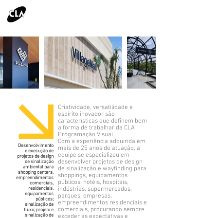
Criatividade, versatilidade e
espírito inovador são
características que definem bem
a forma de trabalhar da CLA
Programação Visual.
Com a experiência adquirida em
Desenvolvimento
mais de 25 anos de atuação, a
e execução de
equipe se especializou em
projetos de design
desenvolver projetos de design
de sinalização
ambiental para
de sinalização e wayfinding para
shopping centers,
shoppings, equipamentos
empreendimentos
públicos, hotéis, hospitais,
comerciais,
residenciais,
indústrias, supermercados,
equipamentos
parques, empresas,
públicos;
empreendimentos residenciais e
sinalização de
comerciais, procurando sempre
fluxo; projeto e
sinalização de
exceder as expectativas e