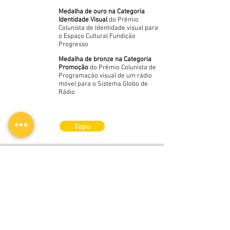
Medalha de ouro na Categoria
Identidade Visual
do Prêmio
Colunista de Identidade visual para
o Espaço Cultural Fundição
Progresso
Medalha de bronze na Categoria
Promoção
do Prêmio Colunista de
Programação visual de um rádio
móvel para o Sistema Globo de
Rádio
Topo
CLA PROGRAMAÇÃO
ENDEREÇO
VISUAL
Boulevard 28 de
Setembro
Alinhada às exigências
389 505 Vila Isabel
do mercado e focados