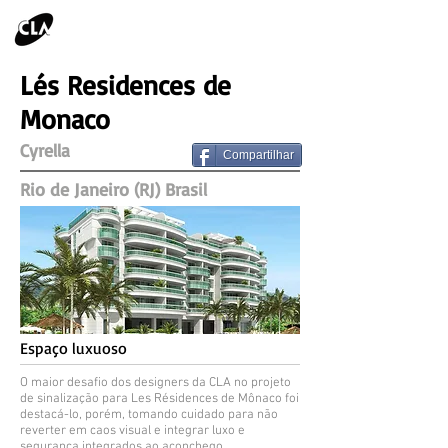
Lés Residences de
Monaco
Cyrella
Compartilhar
Rio de Janeiro (RJ) Brasil
Espaço luxuoso
O maior desafio dos designers da CLA no projeto
de sinalização para Les Résidences de Mônaco foi
destacá-lo, porém, tomando cuidado para não
reverter em caos visual e integrar luxo e
segurança integrados ao aconchego.