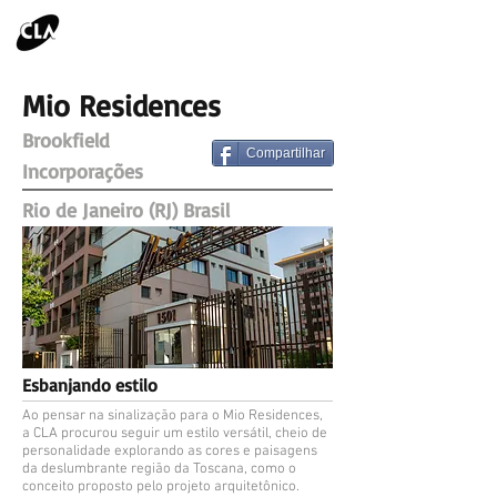
Mio Residences
Brookfield
Compartilhar
Incorporações
Rio de Janeiro (RJ) Brasil
Esbanjando estilo
Ao pensar na sinalização para o Mio Residences,
a CLA procurou seguir um estilo versátil, cheio de
personalidade explorando as cores e paisagens
da deslumbrante região da Toscana, como o
conceito proposto pelo projeto arquitetônico.