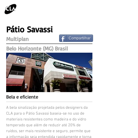
Pátio Savassi
Multiplan
Compartilhar
Belo Horizonte (MG) Brasil
Bela e eficiente
A bela sinalização projetada pelos designers da
CLA para o Pátio Savassi baseia-se no uso de
materiais resistentes como madeira e do vidro
temperado que além de reduzir até 20% de
ruídos, ser mais resistente e seguro, permite que
a informação seja entendida rapidamente e torna