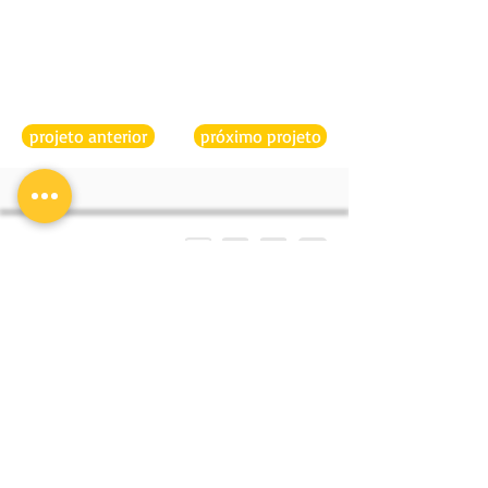
projeto anterior
próximo projeto
CLA PROGRAMAÇÃO
ENDEREÇO
VISUAL
Boulevard 28 de
Setembro
Alinhada às exigências
389 505 Vila Isabel
do mercado e focados
Rio de Janeiro
em escolhas criteriosas,
21 2578 6600
respeitando as
21 2576 7609
particularidades de
nossos clientes, a CLA
Programação Visual
transformou cada