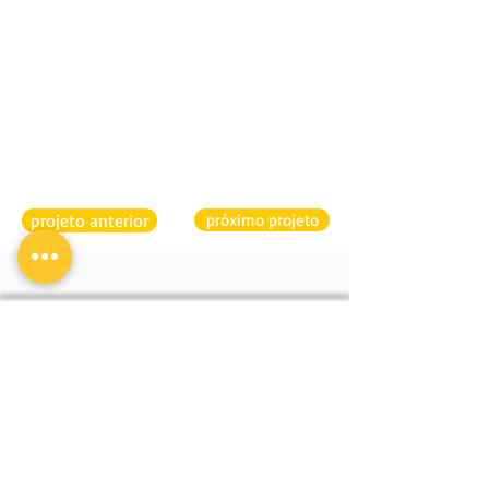
projeto anterior
próximo projeto
CLA PROGRAMAÇÃO
ENDEREÇO
VISUAL
Boulevard 28 de
Setembro
Alinhada às exigências
389 505 Vila Isabel
do mercado e focados
Rio de Janeiro
em escolhas criteriosas,