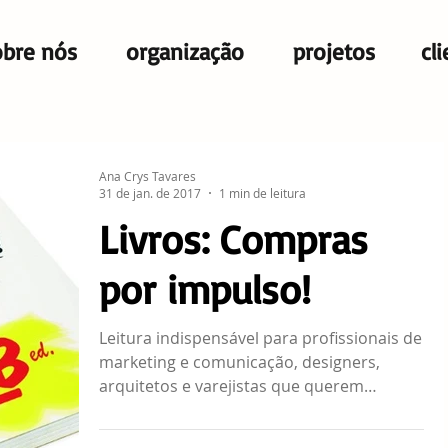
obre nós
organização
projetos
cl
Ana Crys Tavares
31 de jan. de 2017
1 min de leitura
Livros: Compras
por impulso!
Leitura indispensável para profissionais de
marketing e comunicação, designers,
arquitetos e varejistas que querem
conhecer e compreender p