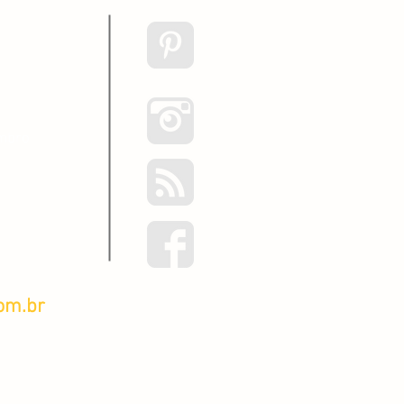
embro
om.br