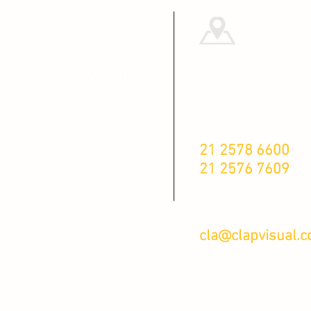
ENDEREÇO
PROGRAMAÇÃO VISUAL
Boulevard 28 de Set
da às exigências do mercado e
389 505
Vila Isabel
s em escolhas criteriosas,
Rio de Janeiro
tando as particularidades de
21 2578 6600
 clientes, a CLA Programação
 transformou cada projeto de
21 2576 7609
 de sinalização em um ambiente
al para você.
cla@clapvisual.c