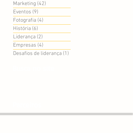
Marketing
(42)
42 posts
Eventos
(9)
9 posts
Fotografia
(4)
4 posts
História
(6)
6 posts
Liderança
(2)
2 posts
Empresas
(4)
4 posts
Desafios de liderança
(1)
1 post
Busca no site
Parceiros