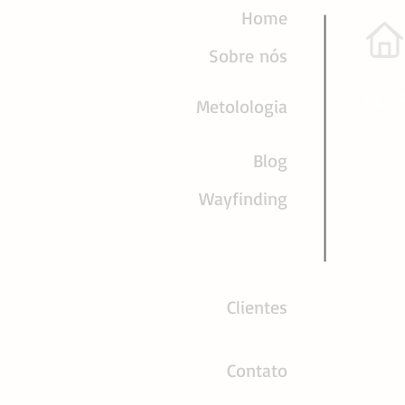
Home
Sobre nós
CLA 
Metolologia
Alinha
Blog
focado
respei
Wayfinding
nossos
Visual
design
especi
Clientes
Contato