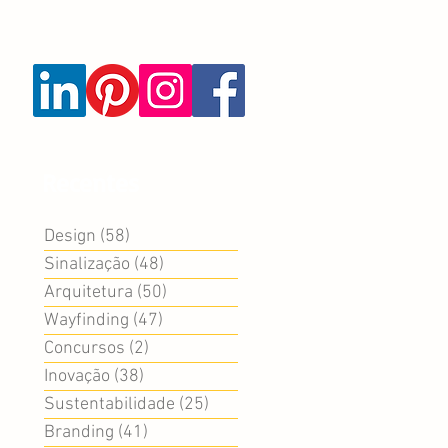
Recentes
Design
(58)
58 posts
Sinalização
(48)
48 posts
Arquitetura
(50)
50 posts
Wayfinding
(47)
47 posts
Concursos
(2)
2 posts
Inovação
(38)
38 posts
Sustentabilidade
(25)
25 posts
Branding
(41)
41 posts