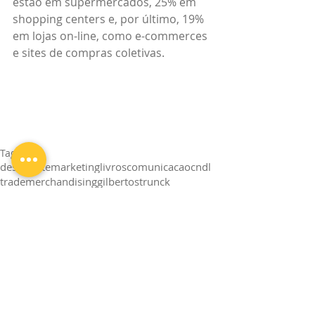
estão em supermercados, 25% em 
shopping centers e, por último, 19% 
em lojas on-line, como e-commerces 
e sites de compras coletivas.  
Tags:
design
arte
marketing
livros
comunicacao
cndl
trade
merchandising
gilbertostrunck
comprasporimpulso
designnovarejo
spcbrasil
Design