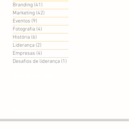
Branding
(41)
41 posts
Marketing
(42)
42 posts
Eventos
(9)
9 posts
Fotografia
(4)
4 posts
História
(6)
6 posts
Liderança
(2)
2 posts
Empresas
(4)
4 posts
Desafios de liderança
(1)
1 post
Busca no site
Parceiros