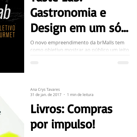
Gastronomia e
Design em um só
lugar
O novo empreendimento da brMalls tem
como objetivo mostrar ao público um jeito
diferente de fazer gastronomia. O espaço
mistura diversas...
Ana Crys Tavares
31 de jan. de 2017
1 min de leitura
Livros: Compras
por impulso!