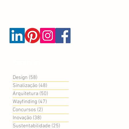
Recentes
Design
(58)
58 posts
Sinalização
(48)
48 posts
Arquitetura
(50)
50 posts
Wayfinding
(47)
47 posts
Concursos
(2)
2 posts
Inovação
(38)
38 posts
Sustentabilidade
(25)
25 posts