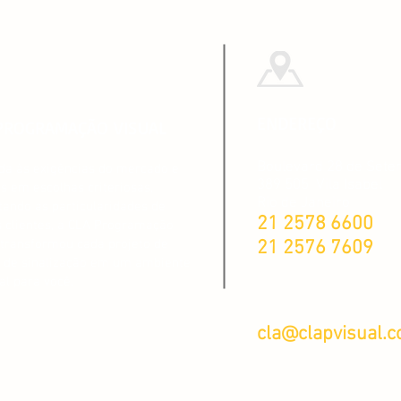
ENDEREÇO
PROGRAMAÇÃO VISUAL
Boulevard 28 de Set
da às exigências do mercado e
389 505
Vila Isabel
s em escolhas criteriosas,
Rio de Janeiro
tando as particularidades de
21 2578 6600
 clientes, a CLA Programação
 transformou cada projeto de
21 2576 7609
 de sinalização em um ambiente
al para você.
cla@clapvisual.c