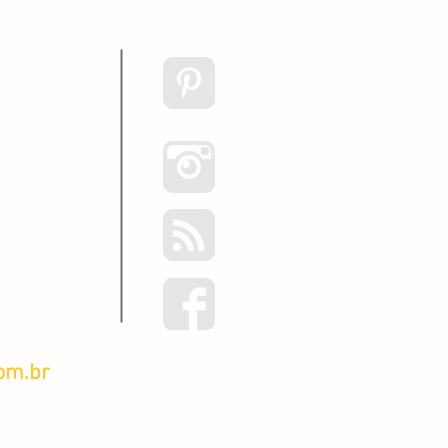
embro
om.br