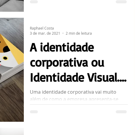
Raphael Costa
3 de mar. de 2021
2 min de leitura
A identidade
corporativa ou
Identidade Visual.
Qual é o seu
Uma identidade corporativa vai muito
além de como a empresa apresenta-se
itinerário?
para o cliente.