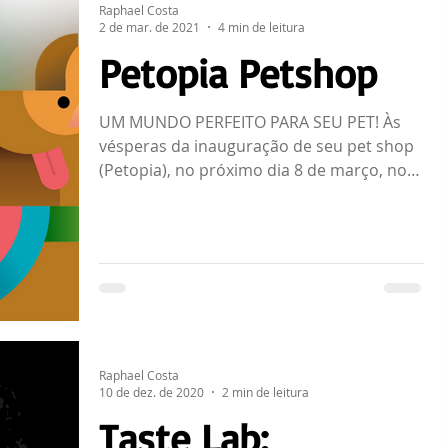
Raphael Costa
2 de mar. de 2021
4 min de leitura
Petopia Petshop
UM MUNDO PERFEITO PARA SEU PET! Às
vésperas da inauguração de seu pet shop
(Petopia), no próximo dia 8 de março, no
bairro Tijuca, o...
Raphael Costa
10 de dez. de 2020
2 min de leitura
Taste Lab: