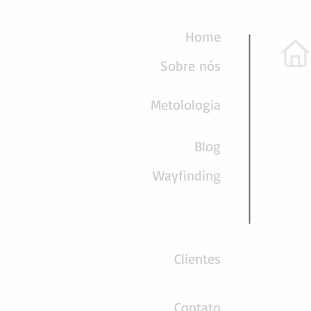
Home
Sobre nós
CLA 
Metolologia
Alinha
Blog
focado
respei
Wayfinding
nossos
Visual
design
especi
Clientes
Contato