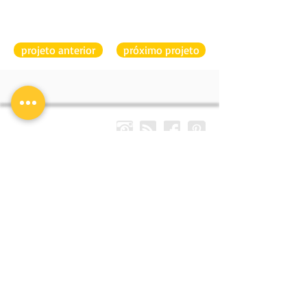
projeto anterior
próximo projeto
CLA PROGRAMAÇÃO
ENDEREÇO
VISUAL
Boulevard 28 de
Setembro
Alinhada às exigências
389 505 Vila Isabel
do mercado e focados
Rio de Janeiro
em escolhas criteriosas,
21 2578 6600
respeitando as
21 2576 7609
particularidades de
nossos clientes, a CLA
Programação Visual
transformou cada
projeto de design de
sinalização em um