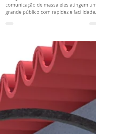
Ana Crys Tavares - CLA Programação Visual
27 de mar. de 2023
2 min de leitura
Design, banner, cartaz e
mídia digital
Design e mídias Como meio de
comunicação de massa eles atingem um
grande público com rapidez e facilidade,
quando colocados corretamente.